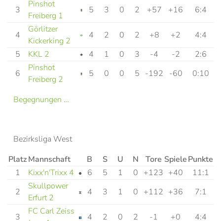
Pinshot
3
5
3
0
2
+57
+16
6:4
Freiberg 1
Görlitzer
4
4
2
0
2
+8
+2
4:4
Kickerking 2
5
KKL 2
4
1
0
3
-4
-2
2:6
Pinshot
6
5
0
0
5
-192
-60
0:10
Freiberg 2
Begegnungen …
Bezirksliga West
Platz
Mannschaft
B
S
U
N
Tore
Spiele
Punkte
1
Kixx'n'Trixx 4
6
5
1
0
+123
+40
11:1
Skullpower
2
4
3
1
0
+112
+36
7:1
Erfurt 2
FC Carl Zeiss
3
4
2
0
2
-1
+0
4:4