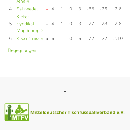
Jena 4
4
Salzwedel
4
1
0
3
-85
-26
2:6
Kicker-
5
Syndikat-
4
1
0
3
-77
-28
2:6
Magdeburg 2
6
Kixx'n'Trixx 5
6
1
0
5
-72
-22
2:10
Begegnungen …