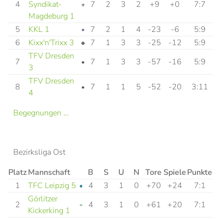
4
Syndikat-
7
2
3
2
+9
+0
7:7
Magdeburg 1
5
KKL 1
7
2
1
4
-23
-6
5:9
6
Kixx'n'Trixx 3
7
1
3
3
-25
-12
5:9
TFV Dresden
7
7
1
3
3
-57
-16
5:9
3
TFV Dresden
8
7
1
1
5
-52
-20
3:11
4
Begegnungen …
Bezirksliga Ost
Platz
Mannschaft
B
S
U
N
Tore
Spiele
Punkte
1
TFC Leipzig 5
4
3
1
0
+70
+24
7:1
Görlitzer
2
4
3
1
0
+61
+20
7:1
Kickerking 1