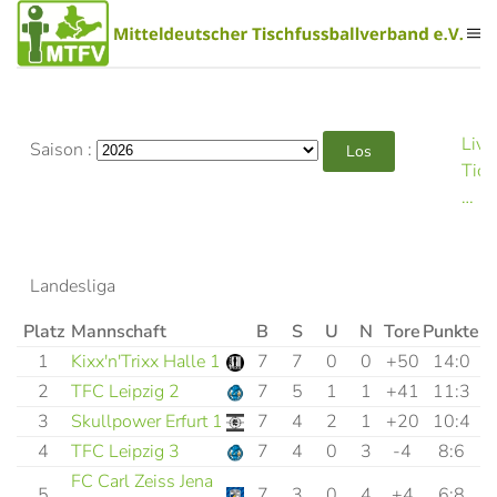
Zum Hauptinhalt springen
Live
Saison :
Tick
…
Landesliga
Platz
Mannschaft
B
S
U
N
Tore
Punkte
1
Kixx'n'Trixx Halle 1
7
7
0
0
+50
14:0
2
TFC Leipzig 2
7
5
1
1
+41
11:3
3
Skullpower Erfurt 1
7
4
2
1
+20
10:4
4
TFC Leipzig 3
7
4
0
3
-4
8:6
FC Carl Zeiss Jena
5
7
3
0
4
+4
6:8