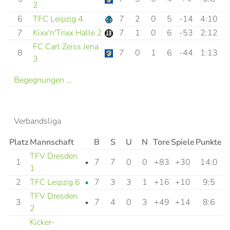
2
6
TFC Leipzig 4
7
2
0
5
-14
4:10
7
Kixx'n'Trixx Halle 2
7
1
0
6
-53
2:12
FC Carl Zeiss Jena
8
7
0
1
6
-44
1:13
3
Begegnungen …
Verbandsliga
Platz
Mannschaft
B
S
U
N
Tore
Spiele
Punkte
TFV Dresden
1
7
7
0
0
+83
+30
14:0
1
2
TFC Leipzig 6
7
3
3
1
+16
+10
9:5
TFV Dresden
3
7
4
0
3
+49
+14
8:6
2
Kicker-